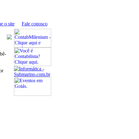
e o site
Fale conosco
ebê-
or