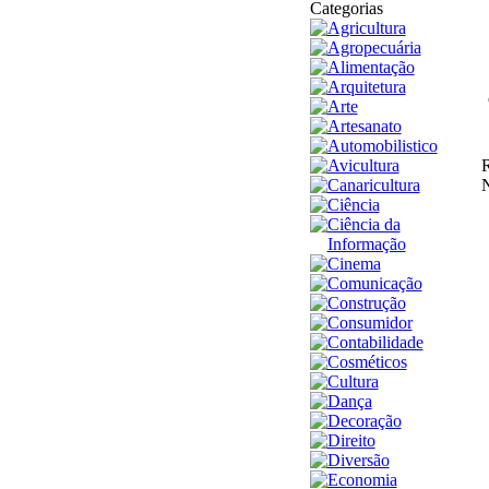
Categorias
Agricultura
Agropecuária
Alimentação
Arquitetura
Arte
Artesanato
Automobilistico
Avicultura
R
Canaricultura
N
Ciência
Ciência da
Informação
Cinema
Comunicação
Construção
Consumidor
Contabilidade
Cosméticos
Cultura
Dança
Decoração
Direito
Diversão
Economia