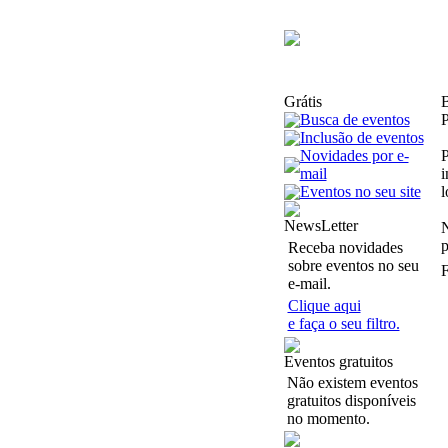
Grátis
B
Busca de eventos
P
Inclusão de eventos
Novidades por e-
P
mail
i
Eventos no seu site
l
NewsLetter
N
p
Receba novidades
sobre eventos no seu
F
e-mail.
Clique aqui
e faça o seu filtro.
Eventos gratuitos
Não existem eventos
gratuitos disponíveis
no momento.