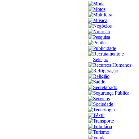
Moda
Motos
Multifeira
Música
Negócios
Nutrição
Pesquisa
Política
Publicidade
Recrutamento e
Seleção
Recursos Humanos
Refrigeração
Religião
Saúde
Secretariado
Segurança Pública
Serviços
Sociedade
Tecnologia
Têxtil
Transporte
Tributária
Turismo
Vendas