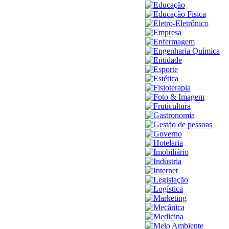
Educação
Educação Física
Eletro-Eletrônico
Empresa
Enfermagem
Engenharia Química
Entidade
Esporte
Estética
Fisioterapia
Foto & Imagem
Fruticultura
Gastronomia
Gestão de pessoas
Governo
Hotelaria
Imobiliário
Industria
Internet
Legislação
Logística
Marketing
Mecânica
Medicina
Meio Ambiente