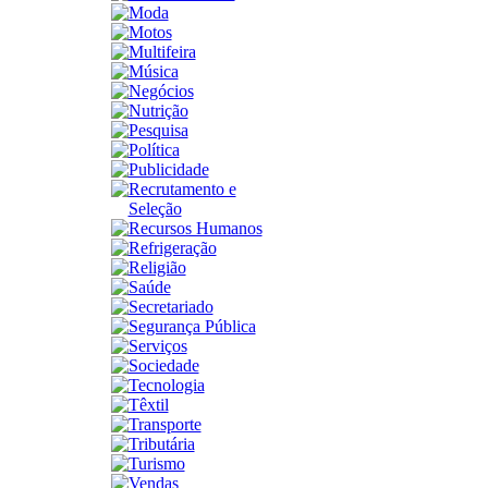
Moda
Motos
Multifeira
Música
Negócios
Nutrição
Pesquisa
Política
Publicidade
Recrutamento e
Seleção
Recursos Humanos
Refrigeração
Religião
Saúde
Secretariado
Segurança Pública
Serviços
Sociedade
Tecnologia
Têxtil
Transporte
Tributária
Turismo
Vendas