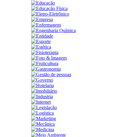
Educação
Educação Física
Eletro-Eletrônico
Empresa
Enfermagem
Engenharia Química
Entidade
Esporte
Estética
Fisioterapia
Foto & Imagem
Fruticultura
Gastronomia
Gestão de pessoas
Governo
Hotelaria
Imobiliário
Industria
Internet
Legislação
Logística
Marketing
Mecânica
Medicina
Meio Ambiente