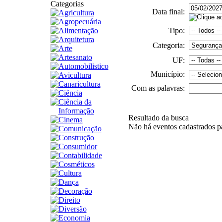
Categorias
Data final:
Agricultura
Agropecuária
Alimentação
Tipo:
Arquitetura
Categoria:
Arte
Artesanato
UF:
Automobilistico
Município:
Avicultura
Canaricultura
Com as palavras:
Ciência
Ciência da
Informação
Resultado da busca
Cinema
Não há eventos cadastrados par
Comunicação
Construção
Consumidor
Contabilidade
Cosméticos
Cultura
Dança
Decoração
Direito
Diversão
Economia